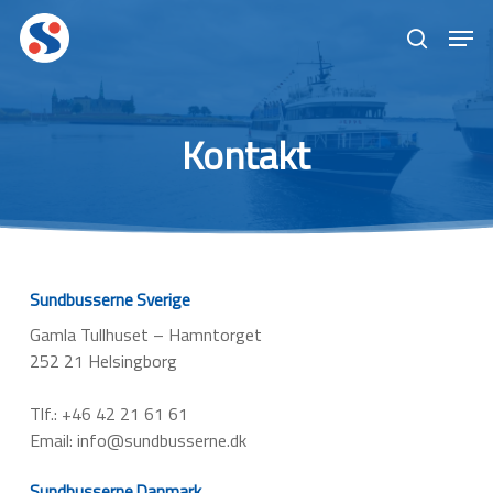
Skip
Men
to
search
main
content
Kontakt
Sundbusserne Sverige
Gamla Tullhuset – Hamntorget
252 21 Helsingborg
Tlf.: +46 42 21 61 61
Email: info@sundbusserne.dk
Sundbusserne Danmark