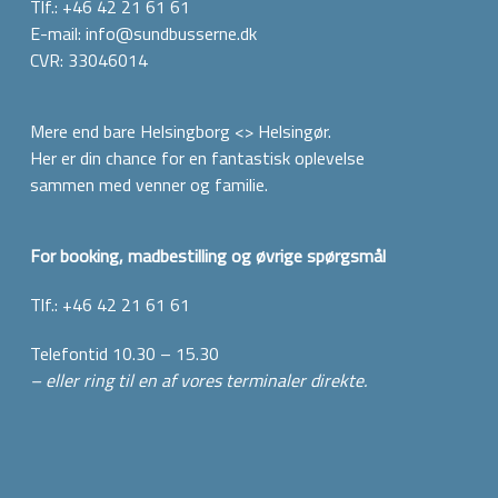
Tlf.:
+46 42 21 61 61
E-mail:
info@sundbusserne.dk
CVR: 33046014
Mere end bare Helsingborg <> Helsingør.
Her er din chance for en fantastisk oplevelse
sammen med venner og familie.
For booking, madbestilling og øvrige spørgsmål
Tlf.:
+46 42 21 61 61
Telefontid 10.30 – 15.30​
– eller ring til en af vores terminaler direkte.