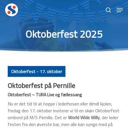
Skip
Men
to
search
main
content
Oktoberfest 2025
Oktoberfest - 17. oktober
Oktoberfest på Pernille
Oktoberfest – TURA Live og fællessang
Nu er det tid til at hoppe i lederhosen eller dirndl kjolen,
fredag ​​den 17. oktober inviterer vi til en skøn Oktoberfest
ombord på M/S Pernille. Det er
World Wide Willy
, der leder
festen fra den øverste bar, men alle kan synge med på