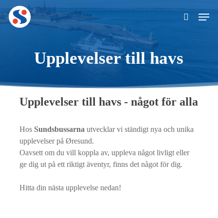
Skip
Men
to
search
main
content
Upplevelser till havs
Upplevelser till havs - något för alla
Hos
Sundsbussarna
utvecklar vi ständigt nya och unika
upplevelser på Øresund.
Oavsett om du vill koppla av, uppleva något livligt eller
ge dig ut på ett riktigt äventyr, finns det något för dig.
Hitta din nästa upplevelse nedan!